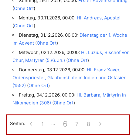
Sonntag, 29.11.2026, 00:00:
Erster Adventssonntag
(
Ohne Ort
)
Montag, 30.11.2026, 00:00:
Hl. Andreas, Apostel
(
Ohne Ort
)
Dienstag, 01.12.2026, 00:00:
Dienstag der 1. Woche
im Advent
(
Ohne Ort
)
Mittwoch, 02.12.2026, 00:00:
Hl. Luzius, Bischof von
Chur, Märtyrer (5./6. Jh.)
(
Ohne Ort
)
Donnerstag, 03.12.2026, 00:00:
Hl. Franz Xaver,
Ordenspriester, Glaubensbote in Indien und Ostasien
(1552)
(
Ohne Ort
)
Freitag, 04.12.2026, 00:00:
Hl. Barbara, Märtyrin in
Nikomedien (306)
(
Ohne Ort
)
6
1
7
8