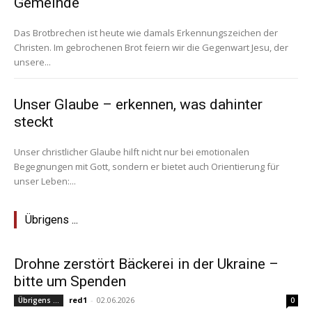
Gemeinde
Das Brotbrechen ist heute wie damals Erkennungszeichen der
Christen. Im gebrochenen Brot feiern wir die Gegenwart Jesu, der
unsere...
Unser Glaube – erkennen, was dahinter
steckt
Unser christlicher Glaube hilft nicht nur bei emotionalen
Begegnungen mit Gott, sondern er bietet auch Orientierung für
unser Leben:...
Übrigens ...
Drohne zerstört Bäckerei in der Ukraine –
bitte um Spenden
red1
-
02.06.2026
Übrigens ...
0