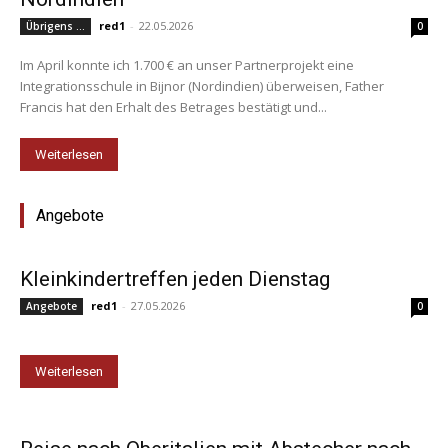
red1
-
22.05.2026
Übrigens ...
0
Im April konnte ich 1.700 € an unser Partnerprojekt eine
Integrationsschule in Bijnor (Nordindien) überweisen, Father
Francis hat den Erhalt des Betrages bestätigt und...
Weiterlesen
Angebote
Kleinkindertreffen jeden Dienstag
red1
-
27.05.2026
Angebote
0
Weiterlesen