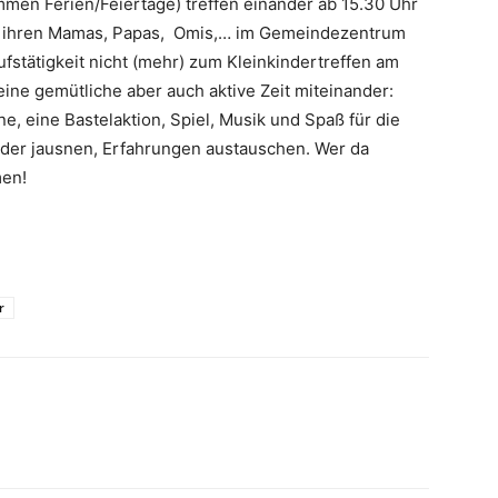
en Ferien/Feiertage) treffen einander ab 15.30 Uhr
it ihren Mamas, Papas, Omis,… im Gemeindezentrum
ufstätigkeit nicht (mehr) zum Kleinkindertreffen am
ne gemütliche aber auch aktive Zeit miteinander:
, eine Bastelaktion, Spiel, Musik und Spaß für die
nder jausnen, Erfahrungen austauschen. Wer da
men!
r