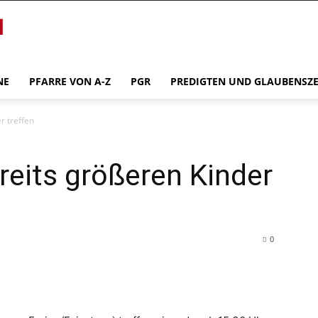
NE
PFARRE VON A-Z
PGR
PREDIGTEN UND GLAUBENSZ
r treffen
reits größeren Kinder
0