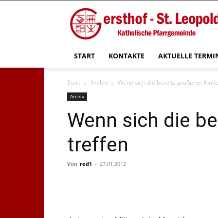
START
KONTAKTE
AKTUELLE TERMI
Start
Archiv
Wenn sich die bereits größeren Kinde
Archiv
Wenn sich die be
treffen
Von
red1
-
27.01.2012