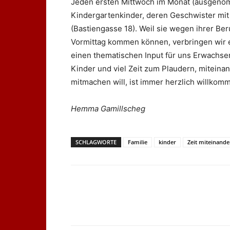
Jeden ersten Mittwoch im Monat (ausgenomm
Kindergartenkinder, deren Geschwister m
(Bastiengasse 18). Weil sie wegen ihrer Ber
Vormittag kommen können, verbringen wir ei
einen thematischen Input für uns Erwachsene
Kinder und viel Zeit zum Plaudern, miteina
mitmachen will, ist immer herzlich willkom
Hemma Gamillscheg
SCHLAGWORTE
Familie
kinder
Zeit miteinande