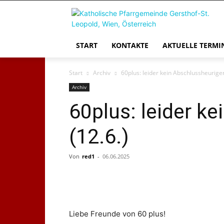
START
KONTAKTE
AKTUELLE TERMI
Start
Archiv
60plus: leider kein Abschlussheuriger
Archiv
60plus: leider k
(12.6.)
Von
red1
-
06.06.2025
Liebe Freunde von 60 plus!