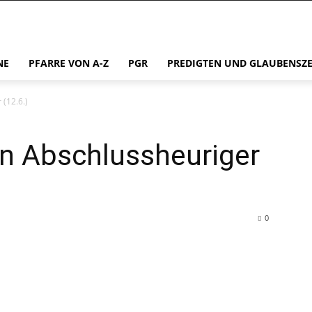
NE
PFARRE VON A-Z
PGR
PREDIGTEN UND GLAUBENSZ
 (12.6.)
ein Abschlussheuriger
0