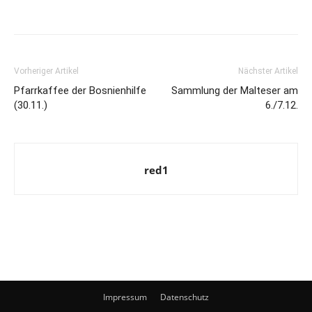
Vorheriger Artikel
Nächster Artikel
Pfarrkaffee der Bosnienhilfe
Sammlung der Malteser am
(30.11.)
6./7.12.
red1
Impressum
Datenschutz