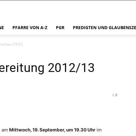
NE
PFARRE VON A-Z
PGR
PREDIGTEN UND GLAUBENSZ
schau (19.9.)
reitung 2012/13
0
d
am
Mittwoch, 19. September, um 19.30 Uhr
im