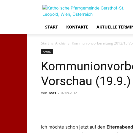
START
KONTAKTE
AKTUELLE TERMI
Start
Archiv
Kommunionvorbereitung 2012/13 Vor
Archiv
Kommunionvorbe
Vorschau (19.9.)
Von
red1
-
02.09.2012
Ich möchte schon jetzt auf den
Elternaben