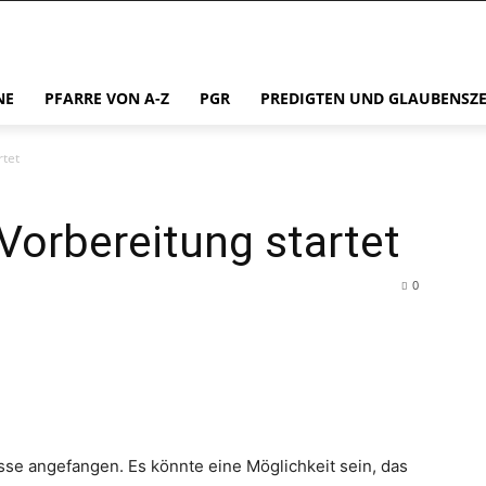
NE
PFARRE VON A-Z
PGR
PREDIGTEN UND GLAUBENSZ
tet
orbereitung startet
0
asse angefangen. Es könnte eine Möglichkeit sein, das