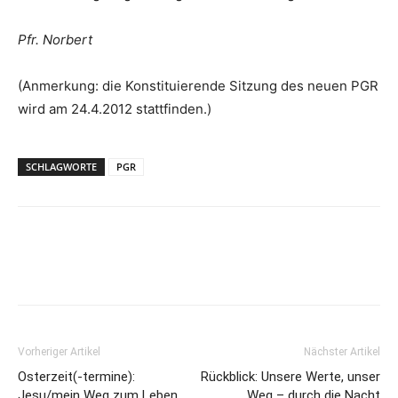
Pfr. Norbert
(Anmerkung: die Konstituierende Sitzung des neuen PGR
wird am 24.4.2012 stattfinden.)
SCHLAGWORTE
PGR
Vorheriger Artikel
Nächster Artikel
Osterzeit(-termine):
Rückblick: Unsere Werte, unser
Jesu/mein Weg zum Leben
Weg – durch die Nacht