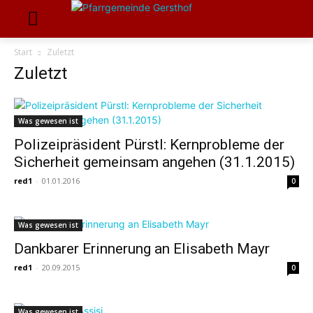
Start
Zuletzt
Zuletzt
Was gewesen ist
Polizeipräsident Pürstl: Kernprobleme der
Sicherheit gemeinsam angehen (31.1.2015)
red1
-
01.01.2016
0
Was gewesen ist
Dankbarer Erinnerung an Elisabeth Mayr
red1
-
20.09.2015
0
Was gewesen ist