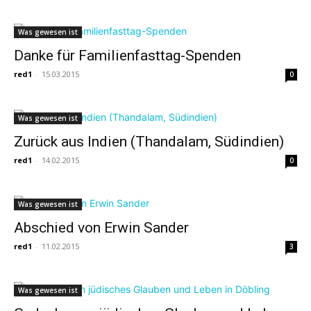
Was gewesen ist
Danke für Familienfasttag-Spenden
red1
-
15.03.2015
0
Was gewesen ist
Zurück aus Indien (Thandalam, Südindien)
red1
-
14.02.2015
0
Was gewesen ist
Abschied von Erwin Sander
red1
-
11.02.2015
3
Was gewesen ist