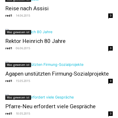
Reise nach Assisi
red1
-
14.06.2015
0
Was gewesen ist
Rektor Heinrich 80 Jahre
red1
-
06.06.2015
0
Was gewesen ist
Agapen unstützten Firmung-Sozialprojekte
red1
-
15.05.2015
0
Was gewesen ist
Pfarre-Neu erfordert viele Gespräche
red1
-
10.05.2015
0